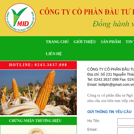
TRANG CHỦ
GIỚI THIỆU
SẢN PHẨM
TIN
LIÊN HỆ
HOTLINE: 0243.3637.098
CÔNG TY CỔ PHẦN ĐẦU TƯ
Địa chỉ: Số 231 Nguyễn Thái
Tel: 0243.3637.098 Fax: 02
Email: tvdtptn@gmail.com.v
Công ty cổ phần đầu tư Ngô 
nhu cầu xin liên trực tiếp c
GỬI THÔNG TIN YÊU CẦU
CHỨNG NHẬN THƯƠNG HIỆU
Họ Tên :
Email :