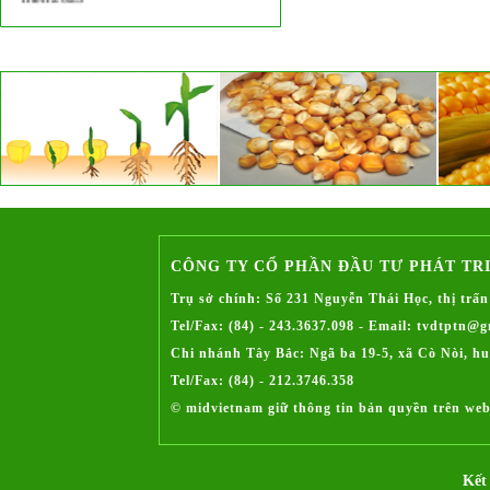
Những giống ngô vượt qua “tâm bão” -
Phần II: “Cựu binh” LVN99
Những giống ngô vượt qua 'tâm bão'
PhầnI:Tân binh LVN669
Bài viết "Người đẹp dịu êm" trên báo
Nông nghiệp ra ngày 11 tháng 01 năm
2017
Hội nghị đầu bờ giống ngô lai LVN669 tại
xã Ninh Lai, huyện Sơn Dương, tỉnh
Tuyên Quang
Hội nghị đầu bờ giồng ngô lai LVN61 tại
xã Xuân Minh, huyện Thọ Xuân, tỉnh
CÔNG TY CỔ PHẦN ĐẦU TƯ PHÁT TR
Thanh Hóa
Trụ sở chính: Số 231 Nguyễn Thái Học, thị tr
Vườn vải thiều bạc tỷ
Tel/Fax: (84) - 243.3637.098 - Email: tvdtptn@
Quảng bá sản phẩm thông qua hội chợ
Chi nhánh Tây Bắc: Ngã ba 19-5, xã Cò Nòi, h
triển lãm
Tel/Fax: (84) - 212.3746.358
Các bước quan trọng cần chú ý trong quá
trình chuẩn bị tham gia hội chợ
© midvietnam giữ thông tin bản quyền trên web
Trúng thầu giá tốt là lực nâng cho giá lúa
gạo nội địa
Tình hình sản xuất mặt hàng ngô của Việt
Kết 