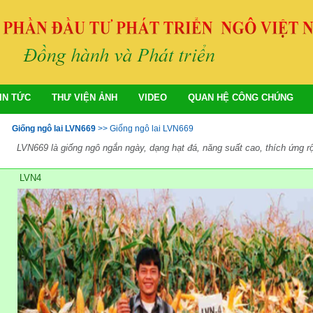
IN TỨC
THƯ VIỆN ẢNH
VIDEO
QUAN HỆ CÔNG CHÚNG
Giống ngô lai LVN669
>>
Giống ngô lai LVN669
LVN669 là giống ngô ngắn ngày, dạng hạt đá, năng suất cao, thích ứng r
LVN4