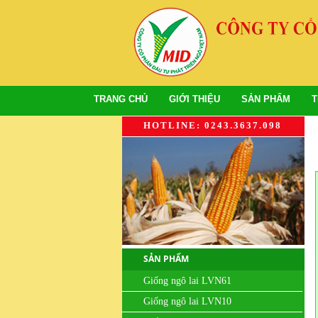
TRANG CHỦ
GIỚI THIỆU
SẢN PHẨM
T
HOTLINE: 0243.3637.098
SẢN PHẨM
Giống ngô lai LVN61
Giống ngô lai LVN10