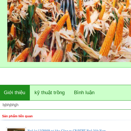
Giới thiệu
kỹ thuật trồng
Bình luận
bjbhjbhjjh
Sản phẩm liên quan
Ngô lai LVN669 tại kho Công ty CP ĐTPT Ngô Việt Nam