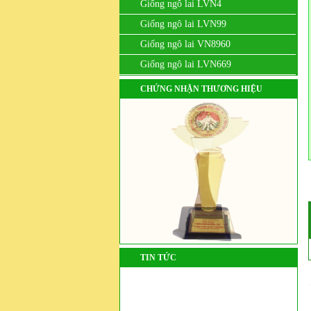
Giống ngô lai LVN4
Giống ngô lai LVN99
Giống ngô lai VN8960
Giống ngô lai LVN669
CHỨNG NHẬN THƯƠNG HIỆU
TIN TỨC