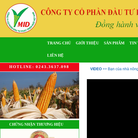
TRANG CHỦ
GIỚI THIỆU
SẢN PHẨM
TIN
LIÊN HỆ
HOTLINE: 0243.3637.098
VIDEO
>>
Bạn của nhà nôn
CHỨNG NHẬN THƯƠNG HIỆU