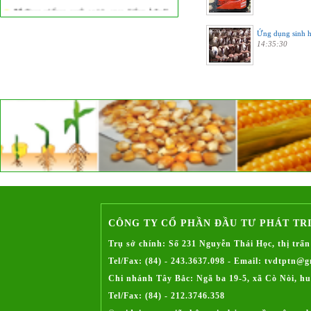
Những giống ngô vượt qua “tâm bão” -
Phần II: “Cựu binh” LVN99
Ứng dụng sinh h
Những giống ngô vượt qua 'tâm bão'
14:35:30
PhầnI:Tân binh LVN669
Bài viết "Người đẹp dịu êm" trên báo
Nông nghiệp ra ngày 11 tháng 01 năm
2017
Hội nghị đầu bờ giống ngô lai LVN669 tại
xã Ninh Lai, huyện Sơn Dương, tỉnh
Tuyên Quang
Hội nghị đầu bờ giồng ngô lai LVN61 tại
xã Xuân Minh, huyện Thọ Xuân, tỉnh
Thanh Hóa
Vườn vải thiều bạc tỷ
Quảng bá sản phẩm thông qua hội chợ
triển lãm
CÔNG TY CỔ PHẦN ĐẦU TƯ PHÁT TR
Các bước quan trọng cần chú ý trong quá
Trụ sở chính: Số 231 Nguyễn Thái Học, thị tr
trình chuẩn bị tham gia hội chợ
Tel/Fax: (84) - 243.3637.098 - Email: tvdtptn@
Trúng thầu giá tốt là lực nâng cho giá lúa
Chi nhánh Tây Bắc: Ngã ba 19-5, xã Cò Nòi, h
gạo nội địa
Tel/Fax: (84) - 212.3746.358
Tình hình sản xuất mặt hàng ngô của Việt
Nam năm 2016 và dự báo năm 2017