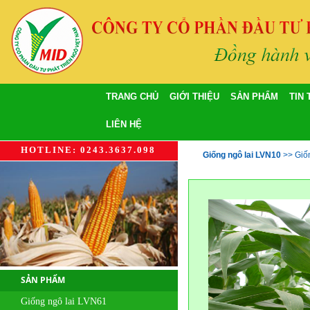
TRANG CHỦ
GIỚI THIỆU
SẢN PHẨM
TIN
LIÊN HỆ
HOTLINE: 0243.3637.098
Giống ngô lai LVN10
>>
Giố
SẢN PHẨM
Giống ngô lai LVN61