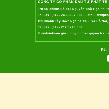
Quảng bá sản phẩm thông qua hội chợ
CÔNG TY CỔ PHẦN ĐẦU TƯ PHÁT TRI
triển lãm
Trụ sở chính: Số 231 Nguyễn Thái Học, thị 
Các bước quan trọng cần chú ý trong
quá trình chuẩn bị tham gia hội chợ
Tel/Fax: (84) - 243.3637.098 - Email: tvdtp
Trúng thầu giá tốt là lực nâng cho giá
Chi nhánh Tây Bắc: Ngã ba 19-5, xã Cò Nòi
lúa gạo nội địa
Tel/Fax: (84) - 212.3746.358
Tình hình sản xuất mặt hàng ngô của
© midvietnam giữ thông tin bản quyền trên 
Việt Nam năm 2016 và dự báo năm
2017
Kết 