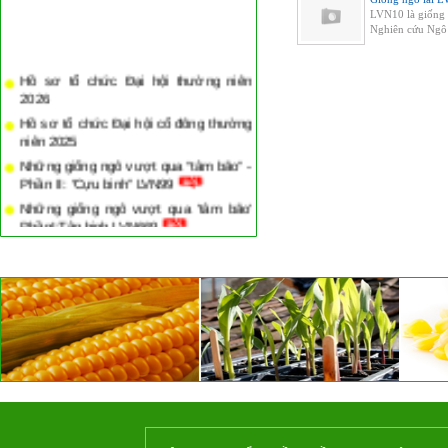
LVN10 là giống 
Nghiên cứu Ngô l
Hồ sơ tổ chức Đại hội thường niên
2026
Hồ sơ tổ chức Đại hội cổ đông thường
niên 2025
Những giống ngô vượt qua “tâm bão” -
Phần II: “Cựu binh” LVN99
Những giống ngô vượt qua 'tâm bão'
PhầnI:Tân binh LVN669
Bài viết "Người đẹp dịu êm" trên báo
Nông nghiệp ra ngày 11 tháng 01 năm
2017
Hội nghị đầu bờ giống ngô lai LVN669
tại xã Ninh Lai, huyện Sơn Dương, tỉnh
Tuyên Quang
Hội nghị đầu bờ giồng ngô lai LVN61 tại
xã Xuân Minh, huyện Thọ Xuân, tỉnh
Thanh Hóa
Vườn vải thiều bạc tỷ